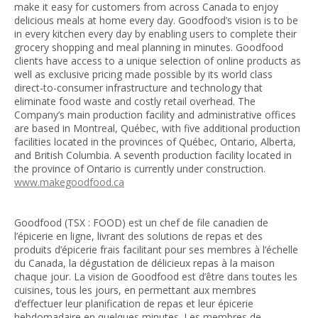
make it easy for customers from across Canada to enjoy
delicious meals at home every day. Goodfood’s vision is to be
in every kitchen every day by enabling users to complete their
grocery shopping and meal planning in minutes. Goodfood
clients have access to a unique selection of online products as
well as exclusive pricing made possible by its world class
direct-to-consumer infrastructure and technology that
eliminate food waste and costly retail overhead. The
Company’s main production facility and administrative offices
are based in Montreal, Québec, with five additional production
facilities located in the provinces of Québec, Ontario, Alberta,
and British Columbia. A seventh production facility located in
the province of Ontario is currently under construction.
www.makegoodfood.ca
Goodfood (TSX : FOOD) est un chef de file canadien de
l’épicerie en ligne, livrant des solutions de repas et des
produits d’épicerie frais facilitant pour ses membres à l’échelle
du Canada, la dégustation de délicieux repas à la maison
chaque jour. La vision de Goodfood est d’être dans toutes les
cuisines, tous les jours, en permettant aux membres
d’effectuer leur planification de repas et leur épicerie
hebdomadaire en quelques minutes. Les membres de